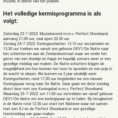
muziek, in dienst van het publiek.
Het volledige kermisprogramma is als
volgt:
Zaterdag 23-7-2022:
Muziekavond m.m.v. Perfect Showband,
aanvang 21.00 uur, zaal open 20.30 uur
Zondag 24-7-2022:
Koningsschieten:
13.15 uur
verzamelen en
13.30 uur
trekken we vanuit ons gebouw OEV1/De Natte naar
het schietterrein aan de Zeelandsestraat waar we onder het
genot van een drankje en hapje en hopelijk zomers weer er een
gezellige middag van maken. De Natte schutters krijgen de
mogelijkheid om hun kunnen ten toon te spreiden en een prijs in
de wacht te slepen. We kunnen na 2 jaar eindelijk weer
Koningschieten, rond 17.00 uur begeleiden we ons nieuwe
Koningspaar terug naar De Natte. Daar gaan we deze zondag
direct door met ons Koningsbal m.m.v. Perfect Showband
Maandag 25-7-2022:
om
11.00 uur
vertrekken we vanaf gebouw
OEV1/De Natte om ons koningspaar op te halen. Bij terugkomst
in de Natte rond 12.30 uur start het Matinee waar we samen
met een DJ en de Perfect Showband er een gezellige
feestmiddag van gaan maken.