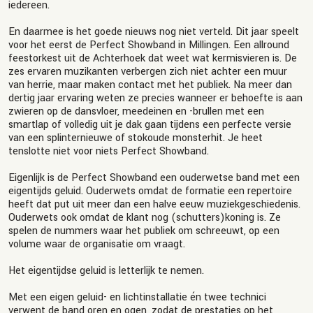
iedereen.
En daarmee is het goede nieuws nog niet verteld. Dit jaar speelt
voor het eerst de Perfect Showband in Millingen. Een allround
feestorkest uit de Achterhoek dat weet wat kermisvieren is. De
zes ervaren muzikanten verbergen zich niet achter een muur
van herrie, maar maken contact met het publiek. Na meer dan
dertig jaar ervaring weten ze precies wanneer er behoefte is aan
zwieren op de dansvloer, meedeinen en -brullen met een
smartlap of volledig uit je dak gaan tijdens een perfecte versie
van een splinternieuwe of stokoude monsterhit. Je heet
tenslotte niet voor niets Perfect Showband.
Eigenlijk is de Perfect Showband een ouderwetse band met een
eigentijds geluid. Ouderwets omdat de formatie een repertoire
heeft dat put uit meer dan een halve eeuw muziekgeschiedenis.
Ouderwets ook omdat de klant nog (schutters)koning is. Ze
spelen de nummers waar het publiek om schreeuwt, op een
volume waar de organisatie om vraagt.
Het eigentijdse geluid is letterlijk te nemen.
Met een eigen geluid- en lichtinstallatie én twee technici
verwent de band oren en ogen, zodat de prestaties op het