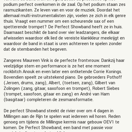
podium perfect overkomen in de zaal. Op het podium staan zes
rasmuzikanten. Ze leven van en voor de muziek. Doordat het
allemaal multi-instrumentalisten zijn, voelen ze zich in elk genre
thuis. Vraagt een nummer om een scheurende sax of een
spetterende trompet? De Perfect Showband heeft ze in huis.
Daarnaast beschikt de band over vier leadzangers, die elkaar
afwisselen waardoor elk lied de vereiste klankkleur meekrijgt en
waardoor de band in staat is uren achtereen te spelen zonder
dat de stembanden het begeven.
Zangeres Maureen Vink is de perfecte frontvrouw. Dankzij haar
veelzijdige stem en performance is ze het ene moment
rockbitch Anouk en even later een ontketende Corrie Konings.
Bovendien speelt ze uitstekend piano. De gebroeders Pothoff
(Jeroen, drums, zang), Albert, (toetsen, zang), Gilbert van
Zolingen (zang, gitaar, saxofoon en trompet), Robert Siebes
(trompet, saxofoon, gitaar en zang) en André van Ham
(basgitaar) completeren de zesmansformatie.
De perfect Showband steekt de rivier over om 4 dagen in
Millingen aan de Rijn te spelen wat iedereen wil horen. Reden
genoeg om tijdens de Millingse kermis naar gebouw OEV1 te
komen. De Perfect Showband, een band met passie voor