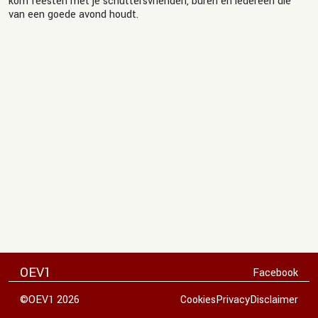
kom feesten met je schuttersvrienden, buren en iedereen die
van een goede avond houdt.
OEV1
Facebook
©OEV1 2026
Cookies
Privacy
Disclaimer