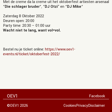
Met de creme da la creme uit het oktoberfest artiesten arsenaal
“
Die schlager bruder
“, “
DJ Otzi
” en “
DJ Mike
“
Zaterdag 8 Oktober 2022
Deuren open: 20:00
Party time: 20:30 – 01:00 uur
Wacht niet te lang, want vol=vol.
Bestel nu je ticket online:
https://www.oev1-
events.nl/ticket/oktoberfest-2022/
OEV1
Facebook
©OEV1 2026
Cookies
Privacy
Disclaimer