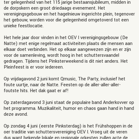
ter gelegenheid van het 115 jarige bestaansjubileum, midden in
de dorpskern een groot driedaags evenement. Het
verenigingsgebouw en het hagelnieuw ingerichte plein, tegenover
het gebouw, worden voor die gelegenheid omgetoverd tot een
unieke feestlocatie.
Het hele jaar door vinden in het OEV I verenigingsgebouw (De
Natte) met enige regelmaat activiteiten plaats die mensen aan
elkaar doet verbinden. Het op elkaar aangewezen zijn en er zijn
voor de samenleving, wordt hoog in het schuttersvaandel
gedragen. Tijdens het Pinksterweekend is dit niet anders. Het
Pleinfeest is er voor iedereen.
Op vrijdagavond 2 juni komt Qmusic, The Party, inclusief het
foute uurtje, naar de Natte. Feesten op de aller-aller-aller-
foutste hits. Het dak gaat er af!
Op zaterdagavond 3 juni staat de populaire band Anderkovver op
het programma. Muzikaliteit, humor en chaos gaan hand in hand
deze avond.
Op zondag 4 juni (eerste Pinksterdag) is het Frühshoppen in de
oer traditie van schuttersvereniging OEV I. Vroeg uit de veren
dus want bekende lokale en regionale orkesten zullen acte de