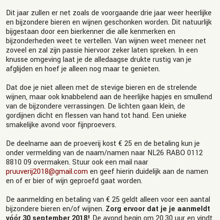
Dit jaar zullen er net zoals de voorgaande drie jaar weer heerlijke
en bijzondere bieren en wijnen geschonken worden. Dit natuurlijk
bijgestaan door een bierkenner die alle kenmerken en
bijzonderheden weet te vertellen. Van wijnen weet meneer net
zoveel en zal zijn passie hiervoor zeker laten spreken. In een
knusse omgeving laat je de alledaagse drukte rustig van je
afglijden en hoef je alleen nog maar te genieten.
Dat doe je niet alleen met de stevige bieren en de strelende
wijnen, maar ook knabbelend aan de heerlijke hapjes en smullend
van de bijzondere verrassingen. De lichten gaan klein, de
gordijnen dicht en flessen van hand tot hand. Een unieke
smakelijke avond voor fijnproevers.
De deelname aan de proeverij kost € 25 en de betaling kun je
onder vermelding van de naam/namen naar NL26 RABO 0112
8810 09 overmaken. Stuur ook een mail naar
pruuverij2018@gmail.com
en geef hierin duidelijk aan de namen
en of er bier of wijn geproefd gaat worden.
De aanmelding en betaling van € 25 geldt alleen voor een aantal
bijzondere bieren en/of wijnen.
Zorg ervoor dat je je aanmeldt
vóór 30 september 2018!
De avond begin om 20.30 uur en vindt