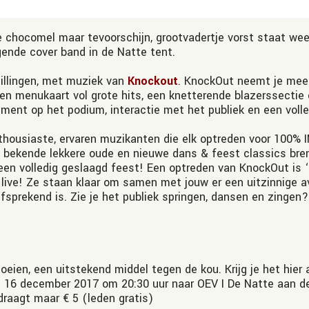
chocomel maar tevoorschijn, grootvadertje vorst staat weer
gende cover band in de Natte tent.
illingen, met muziek van
Knockout
. KnockOut neemt je mee 
en menukaart vol grote hits, een knetterende blazerssecti
ent op het podium, interactie met het publiek en een volle
thousiaste, ervaren muzikanten die elk optreden voor 100%
 bekende lekkere oude en nieuwe dans & feest classics bre
een volledig geslaagd feest! Een optreden van KnockOut is ‘h
% live! Ze staan klaar om samen met jouw er een uitzinnige 
fsprekend is. Zie je het publiek springen, dansen en zingen
jk vloeien, een uitstekend middel tegen de kou. Krijg je het hi
p 16 december 2017 om 20:30 uur naar OEV I De Natte aan d
draagt maar € 5 (leden gratis)