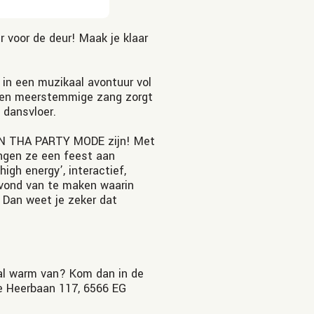
 voor de deur! Maak je klaar
in een muzikaal avontuur vol
e en meerstemmige zang zorgt
 dansvloer.
 IN THA PARTY MODE zijn! Met
ngen ze een feest aan
igh energy’, interactief,
avond van te maken waarin
? Dan weet je zeker dat
er al warm van? Kom dan in de
e Heerbaan 117, 6566 EG